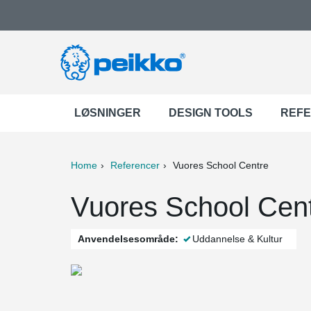
LØSNINGER
DESIGN TOOLS
REF
Home
Referencer
Vuores School Centre
ter
Print
Mail
Vuores School Cent
Anvendelsesområde:
Uddannelse & Kultur