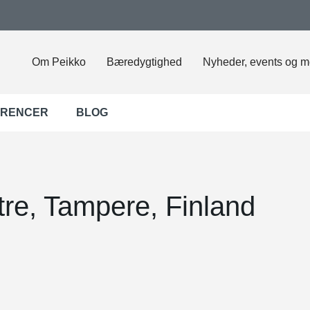
Om Peikko
Bæredygtighed
Nyheder, events og m
ERENCER
BLOG
re, Tampere, Finland