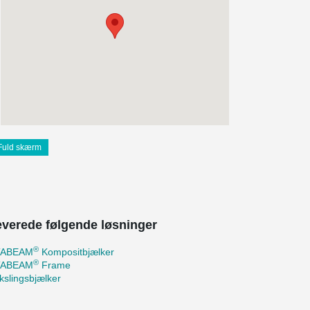
Fuld skærm
leverede følgende løsninger
®
TABEAM
Kompositbjælker
®
TABEAM
Frame
slingsbjælker