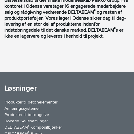
datterselskab til det finske moderselskab Peikko Group. Fra
kontoret i Odense varetager 16 engagerede medarbejdere
®
salg og rådgivning vedrørende DELTABEAM
og resten af
produktporteføljen. Vores lager i Odense sikrer dag til dag-
levering af en stor del af produkterne indenfor
®
indstøbningsdele til det danske marked. DELTABEAM
s er
ikke en lagervare og leveres i henhold til projekt.
Løsninger
Produkter til betonelementer
Armeringssystemer
Produkter til betongulve
Boltede Søjlesamlinger
®
DELTABEAM
Kompositbjælker
®
DELTABEAM
Frame