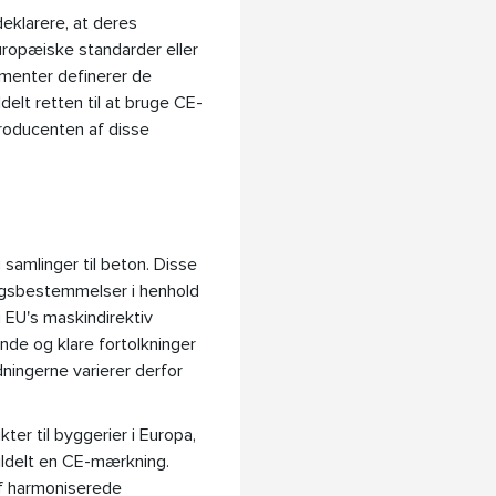
eklarere, at deres
ropæiske standarder eller
umenter definerer de
delt retten til at bruge CE-
roducenten af disse
samlinger til beton. Disse
ngsbestemmelser i henhold
g EU's maskindirektiv
nde og klare fortolkninger
dningerne varierer derfor
er til byggerier i Europa,
ildelt en CE-mærkning.
f harmoniserede