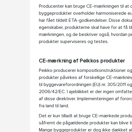
Producenter kan bruge CE-mærkningen til at d
byggeprodukter overholder harmoniserede eu
har fået tildelt ETA-godkendelser. Disse dok
egenskaber, produkterne skal have for at få til
mærkningen, og de beskriver også, hvordan p
produkter superviseres og testes.
CE-mærkning af Peikkos produkter
Peikko producerer kompositkonstruktioner og 
produkter påvirkes af forskellige CE-mærkni
til byggevareforordningen (EU) nr. 305/2011 o
2006/42/EC. I øjeblikket er der ingen omfatte
af disse direktiver. Implementeringen af foror
fra land til land.
Det er kun tilladt at bruge CE-mærkede produkt
såfremt de pågældende produkter kan blive t
Mange byggeprodukter er dog ikke dækket a