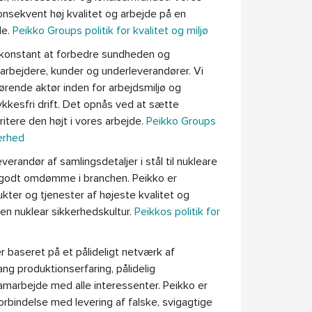
onsekvent høj kvalitet og arbejde på en
de.
Peikko Groups politik for kvalitet og miljø
il konstant at forbedre sundheden og
rbejdere, kunder og underleverandører. Vi
ørende aktør inden for arbejdsmiljø og
ykkesfri drift. Det opnås ved at sætte
ritere den højt i vores arbejde.
Peikko Groups
erhed
verandør af samlingsdetaljer i stål til nukleare
 godt omdømme i branchen. Peikko er
dukter og tjenester af højeste kvalitet og
en nuklear sikkerhedskultur.
Peikkos politik for
r baseret på et pålideligt netværk af
ang produktionserfaring, pålidelig
marbejde med alle interessenter. Peikko er
rbindelse med levering af falske, svigagtige