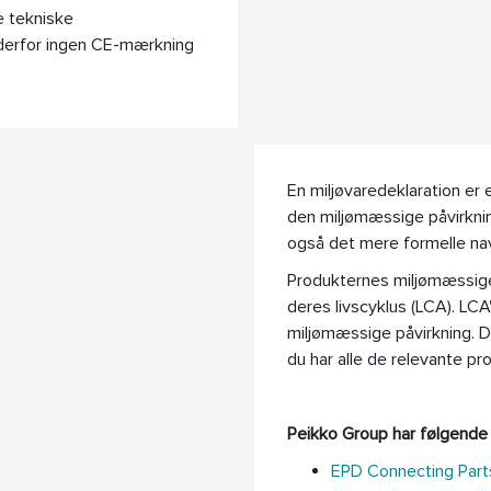
e tekniske
 derfor ingen CE-mærkning
En miljøvaredeklaration er
den miljømæssige påvirkning
også det mere formelle navn
Produkternes miljømæssige
deres livscyklus (LCA). LCA
miljømæssige påvirkning. 
du har alle de relevante p
Peikko Group har følgende m
EPD Connecting Parts