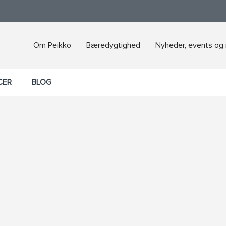
Om Peikko
Bæredygtighed
Nyheder, events og
CER
BLOG