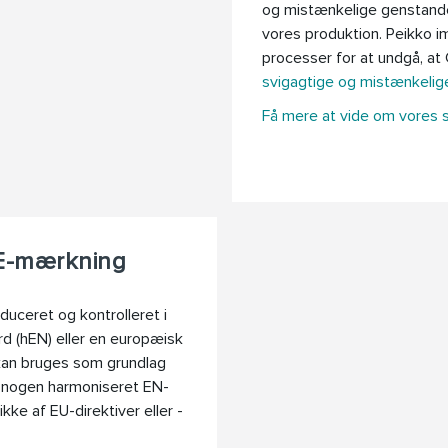
og mistænkelige genstande 
vores produktion. Peikko i
processer for at undgå, at 
svigagtige og mistænkelig
Få mere at vide om vores 
CE-mærkning
uceret og kontrolleret i
rd (hEN) eller en europæisk
 kan bruges som grundlag
er nogen harmoniseret EN-
kke af EU-direktiver eller -