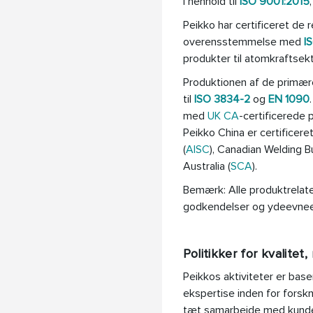
i henhold til
ISO 9001:2015
Peikko har certificeret de 
overensstemmelse med
I
produkter til atomkraftsek
Produktionen af de primære
til
ISO 3834-2
og
EN 1090
med
UK CA
-certificerede
Peikko China er certificere
(
AISC
), Canadian Welding B
Australia (
SCA
).
Bemærk: Alle produktrelate
godkendelser og ydeevneer
Politikker for kvalitet
Peikkos aktiviteter er base
ekspertise inden for forskn
tæt samarbejde med kunder