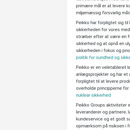
primære mål er at levere k
miljømæssig forsvarlig må
Peikko har forpligtet sig t
sikkerheden for vores meda
stræber efter at være en f
sikkerhed og at opnå en ul
sikkerheden i fokus og prio
politik for sundhed og sikk
Peikko er en veletableret le
anlægsprojekter og har et
forpligtet til at levere pro
overholde principperne for 
nuklear sikkerhed
Peikko Groups aktiviteter e
leverandører og partnere, l
kundeservice og et godt sa
opmærksom på risikoen i fo