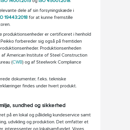
,
ISO 14001:2015
og
ISO 45001:2018
.
relevante dele af sin forsyningskæde i
SO 19443:2018
for at kunne fremstille
toren.
 produktionsenheder er certificeret i henhold
. Peikko forbereder sig også på fremtiden
 produktionsenheder. Produktionsenheden
t af American Institute of Steel Construction
ureau (
CWB
) og af Steelwork Compliance
rede dokumenter, f.eks. tekniske
klæringer findes under hvert produkt.
, miljø, sundhed og sikkerhed
ret på en lokal og pålidelig kundeservice samt
ing, udvikling og produktion. Det omfatter et
, interessenter og lokalsamfundet. Vores