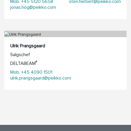
Mob. +45 5120 5658
sten.herbert@peikko.com
jonas.hog@peikko.com
Ulrik Prangsgaard
Salgschef
®
DELTABEAM
Mob. +45 4090 1501
ulrik.prangsgaard@peikko.com