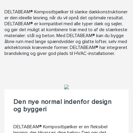
DELTABEAM® Kompositbjælker til slanke dækkonstruktioner
er den ideelle løsning, når du vil opnå det optimale resultat.
DELTABEAM® er kompatibel med alle typer dæk og søjler,
og gør det muligt at kombinere træ med to af de stærkeste
materialer: stål og beton. Med DELTABEAM® kan du bygge
åbne rum med lange spændvidder og glatte lofter, selv med
arkitektonisk krævende former. DELTABEAM® har integreret
brandsikring og giver god plads til HVAC-installationer.
Den nye normal indenfor design
og byggeri
DELTABEAM® Kompositbjælker er en fleksibel
løsning, der tilpasses dine behov. Den gør det