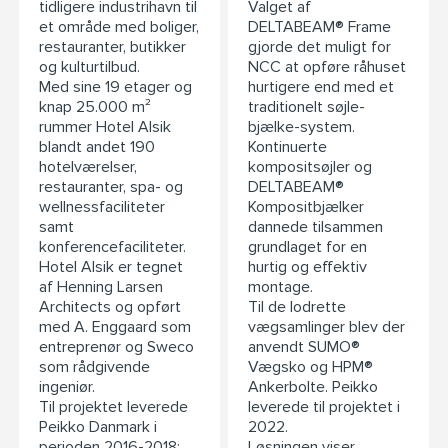
tidligere industrihavn til
Valget af
et område med boliger,
DELTABEAM® Frame
restauranter, butikker
gjorde det muligt for
og kulturtilbud.
NCC at opføre råhuset
Med sine 19 etager og
hurtigere end med et
knap 25.000 m²
traditionelt søjle-
rummer Hotel Alsik
bjælke-system.
blandt andet 190
Kontinuerte
hotelværelser,
kompositsøjler og
restauranter, spa- og
DELTABEAM®
wellnessfaciliteter
Kompositbjælker
samt
dannede tilsammen
konferencefaciliteter.
grundlaget for en
Hotel Alsik er tegnet
hurtig og effektiv
af Henning Larsen
montage.
Architects og opført
Til de lodrette
med A. Enggaard som
vægsamlinger blev der
entreprenør og Sweco
anvendt SUMO®
som rådgivende
Vægsko og HPM®
ingeniør.
Ankerbolte. Peikko
Til projektet leverede
leverede til projektet i
Peikko Danmark i
2022.
perioden 2016-2018:
Løsningen viser,