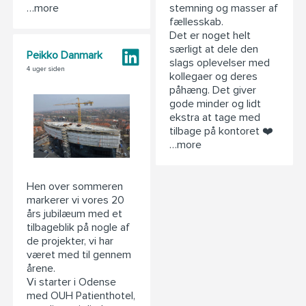
…more
stemning og masser af
fællesskab.
Det er noget helt
særligt at dele den
Peikko Danmark
slags oplevelser med
4 uger siden
kollegaer og deres
påhæng. Det giver
gode minder og lidt
ekstra at tage med
tilbage på kontoret ❤️
…more
Hen over sommeren
markerer vi vores 20
års jubilæum med et
tilbageblik på nogle af
de projekter, vi har
været med til gennem
årene.
Vi starter i Odense
med OUH Patienthotel,