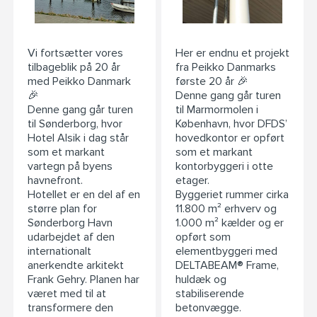
Vi fortsætter vores
Her er endnu et projekt
tilbageblik på 20 år
fra Peikko Danmarks
med Peikko Danmark
første 20 år 🎉
🎉
Denne gang går turen
Denne gang går turen
til Marmormolen i
til Sønderborg, hvor
København, hvor DFDS’
Hotel Alsik i dag står
hovedkontor er opført
som et markant
som et markant
vartegn på byens
kontorbyggeri i otte
havnefront.
etager.
Hotellet er en del af en
Byggeriet rummer cirka
større plan for
11.800 m² erhverv og
Sønderborg Havn
1.000 m² kælder og er
udarbejdet af den
opført som
internationalt
elementbyggeri med
anerkendte arkitekt
DELTABEAM® Frame,
Frank Gehry. Planen har
huldæk og
været med til at
stabiliserende
transformere den
betonvægge.