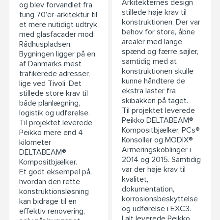
Arkitekternes design
og blev forvandlet fra
stillede høje krav til
tung 70’er-arkitektur til
konstruktionen. Der var
et mere nutidigt udtryk
behov for store, åbne
med glasfacader mod
arealer med lange
Rådhuspladsen.
spænd og færre søjler,
Bygningen ligger på en
samtidig med at
af Danmarks mest
konstruktionen skulle
trafikerede adresser,
kunne håndtere de
lige ved Tivoli. Det
ekstra laster fra
stillede store krav til
skibakken på taget.
både planlægning,
Til projektet leverede
logistik og udførelse.
Peikko DELTABEAM®
Til projektet leverede
Kompositbjælker, PCs®
Peikko mere end 4
Konsoller og MODIX®
kilometer
Armeringskoblinger i
DELTABEAM®
2014 og 2015. Samtidig
Kompositbjælker.
var der høje krav til
Et godt eksempel på,
kvalitet,
hvordan den rette
dokumentation,
konstruktionsløsning
korrosionsbeskyttelse
kan bidrage til en
og udførelse i EXC3.
effektiv renovering,
I alt leverede Peikko