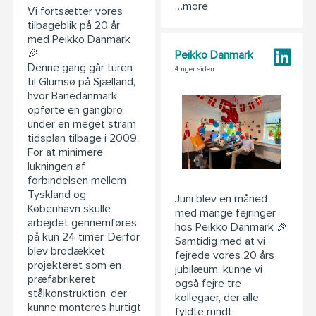
…more
Vi fortsætter vores
tilbageblik på 20 år
med Peikko Danmark
🎉
Peikko Danmark
Denne gang går turen
4 uger siden
til Glumsø på Sjælland,
hvor Banedanmark
opførte en gangbro
under en meget stram
tidsplan tilbage i 2009.
For at minimere
lukningen af
forbindelsen mellem
Tyskland og
Juni blev en måned
København skulle
med mange fejringer
arbejdet gennemføres
hos Peikko Danmark 🎉
på kun 24 timer. Derfor
Samtidig med at vi
blev brodækket
fejrede vores 20 års
projekteret som en
jubilæum, kunne vi
præfabrikeret
også fejre tre
stålkonstruktion, der
kollegaer, der alle
kunne monteres hurtigt
fyldte rundt.