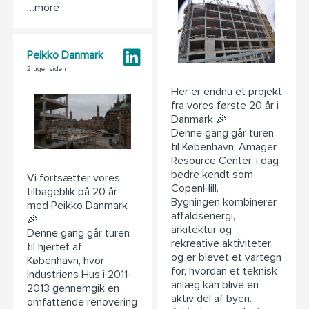
…more
Peikko Danmark
2 uger siden
Her er endnu et projekt
fra vores første 20 år i
Danmark 🎉
Denne gang går turen
til København: Amager
Resource Center, i dag
bedre kendt som
Vi fortsætter vores
CopenHill.
tilbageblik på 20 år
Bygningen kombinerer
med Peikko Danmark
affaldsenergi,
🎉
arkitektur og
Denne gang går turen
rekreative aktiviteter
til hjertet af
og er blevet et vartegn
København, hvor
for, hvordan et teknisk
Industriens Hus i 2011-
anlæg kan blive en
2013 gennemgik en
aktiv del af byen.
omfattende renovering