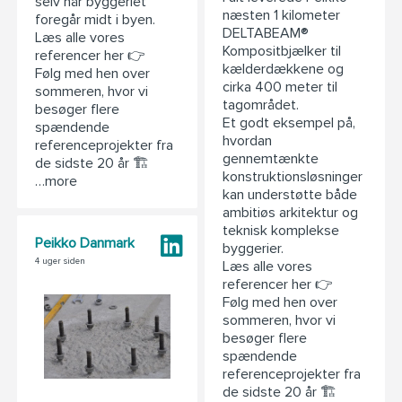
selv når byggeriet
næsten 1 kilometer
foregår midt i byen.
DELTABEAM®
Læs alle vores
Kompositbjælker til
referencer her 👉
kælderdækkene og
Følg med hen over
cirka 400 meter til
sommeren, hvor vi
tagområdet.
besøger flere
Et godt eksempel på,
spændende
hvordan
referenceprojekter fra
gennemtænkte
de sidste 20 år 🏗️
konstruktionsløsninger
…more
kan understøtte både
ambitiøs arkitektur og
teknisk komplekse
Peikko Danmark
byggerier.
4 uger siden
Læs alle vores
referencer her 👉
Følg med hen over
sommeren, hvor vi
besøger flere
spændende
referenceprojekter fra
de sidste 20 år 🏗️