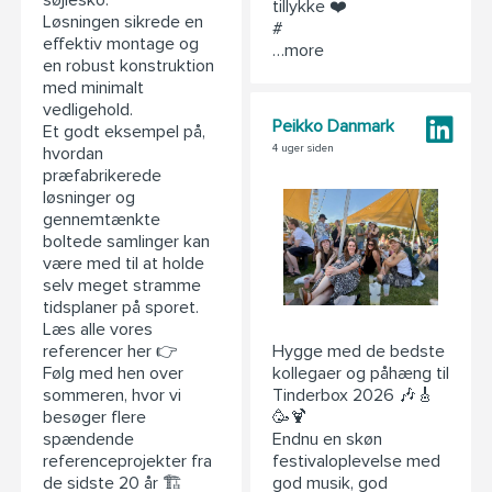
tillykke ❤️
Løsningen sikrede en
#
effektiv montage og
…more
en robust konstruktion
med minimalt
vedligehold.
Peikko Danmark
Et godt eksempel på,
4 uger siden
hvordan
præfabrikerede
løsninger og
gennemtænkte
boltede samlinger kan
være med til at holde
selv meget stramme
tidsplaner på sporet.
Læs alle vores
referencer her 👉
Hygge med de bedste
Følg med hen over
kollegaer og påhæng til
sommeren, hvor vi
Tinderbox 2026 🎶🎸
besøger flere
🥳🍹
spændende
Endnu en skøn
referenceprojekter fra
festivaloplevelse med
de sidste 20 år 🏗️
god musik, god