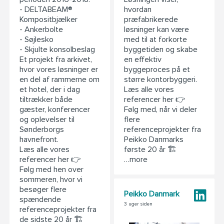
- DELTABEAM®
hvordan
Kompositbjælker
præfabrikerede
- Ankerbolte
løsninger kan være
- Søjlesko
med til at forkorte
- Skjulte konsolbeslag
byggetiden og skabe
Et projekt fra arkivet,
en effektiv
hvor vores løsninger er
byggeproces på et
en del af rammerne om
større kontorbyggeri.
et hotel, der i dag
Læs alle vores
tiltrækker både
referencer her 👉
gæster, konferencer
Følg med, når vi deler
og oplevelser til
flere
Sønderborgs
referenceprojekter fra
havnefront.
Peikko Danmarks
Læs alle vores
første 20 år 🏗️
referencer her 👉
…more
Følg med hen over
sommeren, hvor vi
besøger flere
Peikko Danmark
spændende
3 uger siden
referenceprojekter fra
de sidste 20 år 🏗️