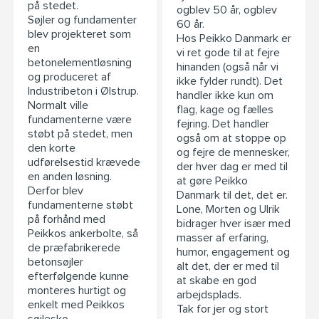
på stedet.
ogblev 50 år, ogblev
Søjler og fundamenter
60 år.
blev projekteret som
Hos Peikko Danmark er
en
vi ret gode til at fejre
betonelementløsning
hinanden (også når vi
og produceret af
ikke fylder rundt). Det
Industribeton i Ølstrup.
handler ikke kun om
Normalt ville
flag, kage og fælles
fundamenterne være
fejring. Det handler
støbt på stedet, men
også om at stoppe op
den korte
og fejre de mennesker,
udførelsestid krævede
der hver dag er med til
en anden løsning.
at gøre Peikko
Derfor blev
Danmark til det, det er.
fundamenterne støbt
Lone, Morten og Ulrik
på forhånd med
bidrager hver især med
Peikkos ankerbolte, så
masser af erfaring,
de præfabrikerede
humor, engagement og
betonsøjler
alt det, der er med til
efterfølgende kunne
at skabe en god
monteres hurtigt og
arbejdsplads.
enkelt med Peikkos
Tak for jer og stort
søjlesko.