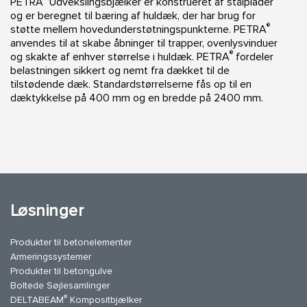
PETRA
Udvekslingsbjælker er konstrueret af stålplader
og er beregnet til bæring af huldæk, der har brug for
®
støtte mellem hovedunderstøtningspunkterne. PETRA
anvendes til at skabe åbninger til trapper, ovenlysvinduer
®
og skakte af enhver størrelse i huldæk. PETRA
fordeler
belastningen sikkert og nemt fra dækket til de
tilstødende dæk. Standardstørrelserne fås op til en
dæktykkelse på 400 mm og en bredde på 2400 mm.
Løsninger
Produkter til betonelementer
Armeringssystemer
Produkter til betongulve
Boltede Søjlesamlinger
®
DELTABEAM
Kompositbjælker