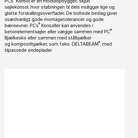
PCs
Konsol er en modulopbygget, skjult
søjlekonsol, hvor støbningen til dels muliggør lige og
glatte forskallingsoverflader. De boltede beslag giver
usædvanligt gode montagetolerancer og gode
®
bæreevner. PCs
Konsoller kan anvendes i
®
betonelementsøjler eller vægge sammen med PC
Bjælkesko eller sammen med stålbjælker
®
og kompositbjælker, som f.eks. DELTABEAM
, med
tilpassede endeplader.