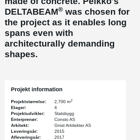
made of concrete. Peikko's
®
DELTABEAM
was chosen for
the project as it enables long
spans even with
architecturally demanding
shapes.
Projekt information
2
Projektstørrelse:
2,700 m
Etager:
4
Projektudvikler:
Statsbygg
Enterprenør:
Consto AS
Arkitekt:
Gnist Arkitekter AS
Leveringsår:
2015
Afleveringsår:
2017