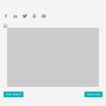
Fuld skærm
Steet view