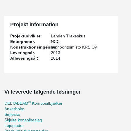
Projekt information
Projektudvikler:
Lahden Tilakeskus
Enterprenør:
NCC
Konstruktionsingeniør:
Insinööritoimisto KRS Oy
Leveringsår:
2013
Afleveringsår:
2014
Vi leverede følgende løsninger
®
DELTABEAM
Kompositbjælker
Ankerbolte
Søjlesko
Skjulte konsolbeslag
Lejeplader