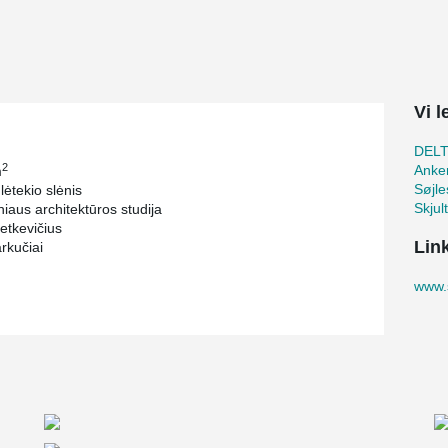
Vi 
DEL
2
Anker
m
Søjle
lėtekio slėnis
Skjul
iaus architektūros studija
etkevičius
Lin
rkučiai
www.s