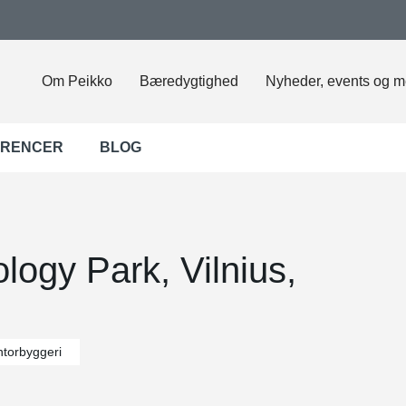
Om Peikko
Bæredygtighed
Nyheder, events og m
ERENCER
BLOG
ogy Park, Vilnius,
torbyggeri