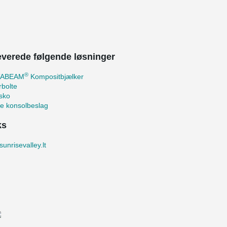
leverede følgende løsninger
®
TABEAM
Kompositbjælker
bolte
sko
te konsolbeslag
ks
unrisevalley.lt