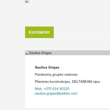
Kontakter
Saulius Grigas
Pardavimų grupės vadovas
Plieninės konstrukcijos, DELTABEAM sijos
Mob. +370 614 40120
saulius.grigas@peikko.com