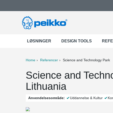
LØSNINGER
DESIGN TOOLS
REF
Home
Referencer
Science and Technology Park
ter
Print
Mail
Science and Technol
Lithuania
Anvendelsesområde:
Uddannelse & Kultur
Kon