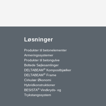
Løsninger
Produkter til betonelementer
Armeringssystemer
Produkter til betongulve
Boltede Søjlesamlinger
®
DELTABEAM
Kompositbjælker
®
DELTABEAM
Frame
Cirkulær Økonomi
Hybridkonstruktioner
®
BESISTA
Vindkryds- og
uTube
Kontakt os
Trykstangssystem