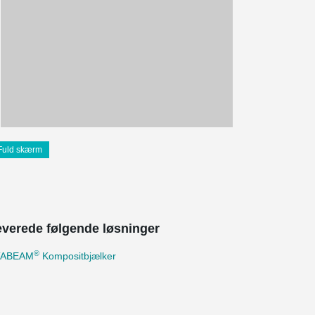
Fuld skærm
leverede følgende løsninger
®
TABEAM
Kompositbjælker