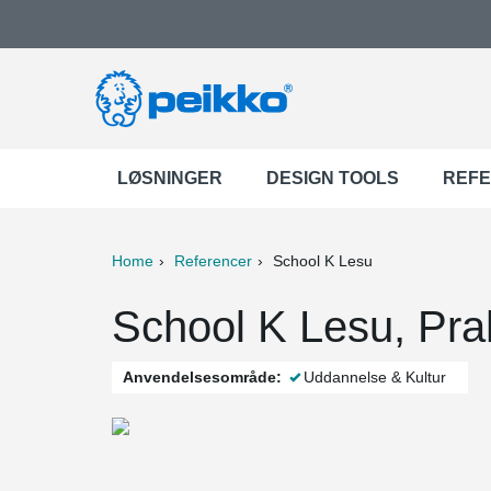
LØSNINGER
DESIGN TOOLS
REF
Home
Referencer
School K Lesu
ter
Print
Mail
School K Lesu, Pra
Anvendelsesområde:
Uddannelse & Kultur