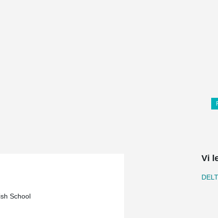
Vi 
DEL
ish School