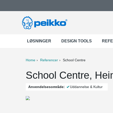
LØSNINGER
DESIGN TOOLS
REF
Home
Referencer
School Centre
ter
Print
Mail
School Centre, He
Anvendelsesområde:
Uddannelse & Kultur