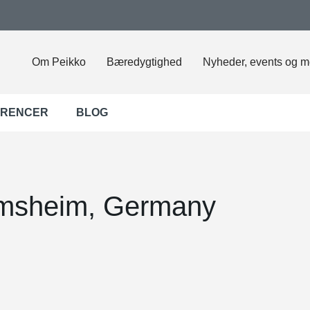
Om Peikko
Bæredygtighed
Nyheder, events og m
ERENCER
BLOG
imsheim, Germany