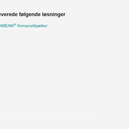
leverede følgende løsninger
®
TABEAM
Kompositbjælker