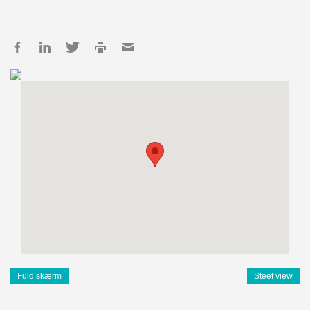
Fuld skærm
Steet view