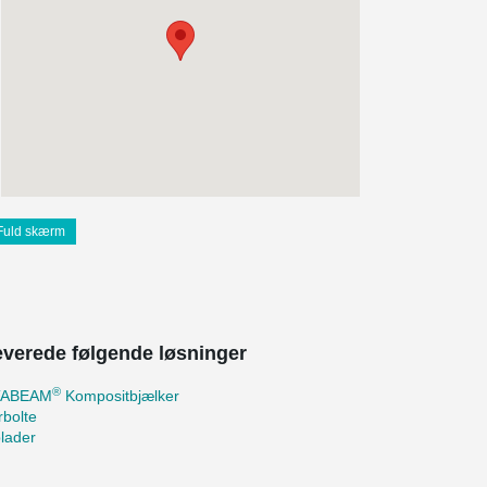
Fuld skærm
leverede følgende løsninger
®
TABEAM
Kompositbjælker
bolte
lader