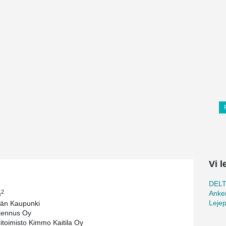
Vi 
DEL
2
Anker
m
Lejep
ään Kaupunki
kennus Oy
ritoimisto Kimmo Kaitila Oy