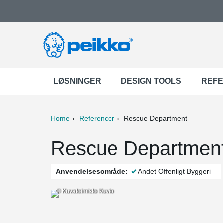
LØSNINGER
DESIGN TOOLS
REF
Home
Referencer
Rescue Department
ter
Print
Mail
Rescue Department,
Anvendelsesområde:
Andet Offenligt Byggeri
© Kuvatoimisto Kuvio