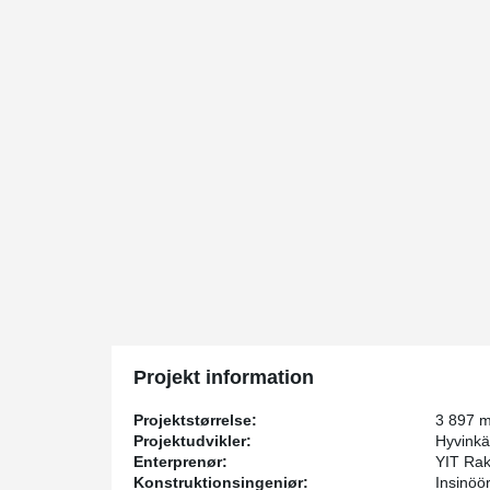
Projekt information
Projektstørrelse:
3 897 
Projektudvikler:
Hyvink
Enterprenør:
YIT Ra
Konstruktionsingeniør:
Insinöö