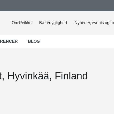
Om Peikko
Bæredygtighed
Nyheder, events og m
ERENCER
BLOG
 Hyvinkää, Finland