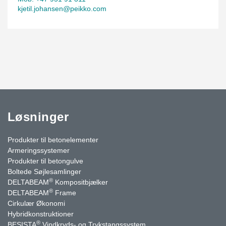
kjetil.johansen@peikko.com
Løsninger
Produkter til betonelementer
Armeringssystemer
Produkter til betongulve
Boltede Søjlesamlinger
®
DELTABEAM
Kompositbjælker
®
DELTABEAM
Frame
Cirkulær Økonomi
Hybridkonstruktioner
®
BESISTA
Vindkryds- og Trykstangssystem