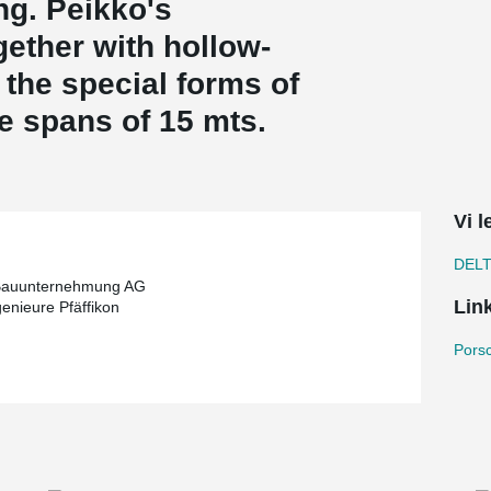
ng. Peikko's
gether with hollow-
 the special forms of
he spans of 15 mts.
Vi 
DEL
 Bauunternehmung AG
Lin
enieure Pfäffikon
Porsc