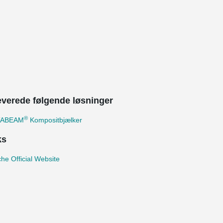
leverede følgende løsninger
®
TABEAM
Kompositbjælker
ks
he Official Website