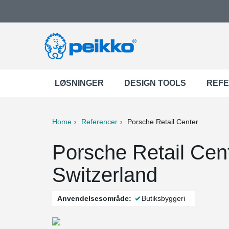
LØSNINGER
DESIGN TOOLS
REF
Home
Referencer
Porsche Retail Center
ter
Print
Mail
Porsche Retail Cent
Switzerland
Anvendelsesområde:
Butiksbyggeri