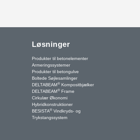
Løsninger
Produkter til betonelementer
Armeringssystemer
Produkter til betongulve
Boltede Søjlesamlinger
®
DELTABEAM
Kompositbjælker
®
DELTABEAM
Frame
Cirkulær Økonomi
Hybridkonstruktioner
®
BESISTA
Vindkryds- og
uTube
Kontakt os
Trykstangssystem