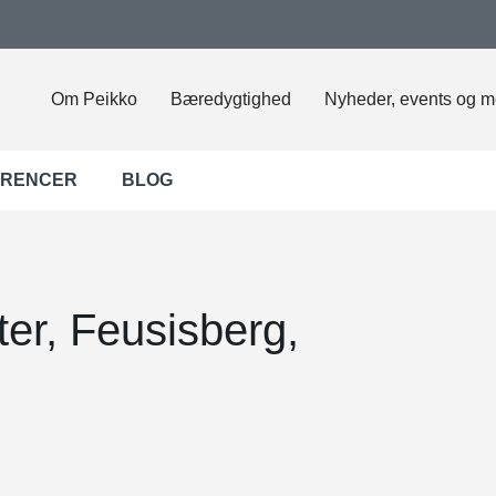
Om Peikko
Bæredygtighed
Nyheder, events og m
ERENCER
BLOG
er, Feusisberg,