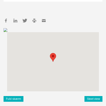
Fuld skærm
Steet view