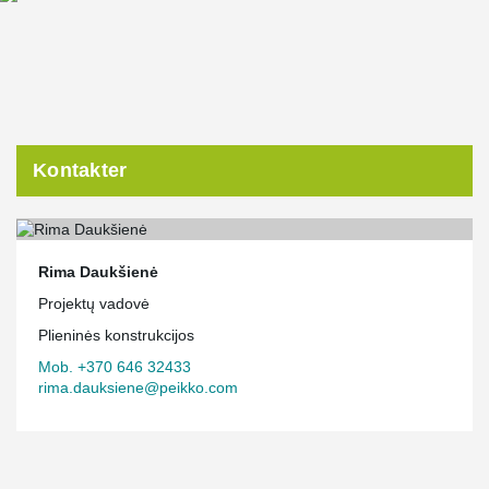
Kontakter
Rima Daukšienė
Projektų vadovė
Plieninės konstrukcijos
Mob. +370 646 32433
rima.dauksiene@peikko.com