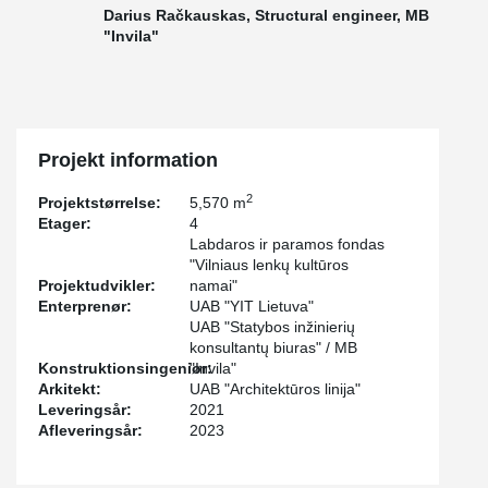
Darius Račkauskas, Structural engineer, MB
"Invila"
Projekt information
2
Projektstørrelse:
5,570 m
Etager:
4
Labdaros ir paramos fondas
"Vilniaus lenkų kultūros
Projektudvikler:
namai"
Enterprenør:
UAB "YIT Lietuva"
UAB "Statybos inžinierių
konsultantų biuras" / MB
Konstruktionsingeniør:
"Invila"
Arkitekt:
UAB "Architektūros linija"
Leveringsår:
2021
Afleveringsår:
2023