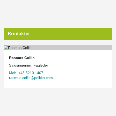
bundflangen og skruet fast på undersiden.
Kontakter
Rasmus Collin
Salgsingeniør, Fagleder
Mob. +45 5210 1407
rasmus.collin@peikko.com