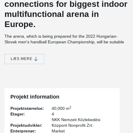
connections for biggest indoor
multifunctional arena in
Europe.
The arena, which is being prepared for the 2022 Hungarian-
Slovak men's handball European Championship, will be suitable
as a venue for large concerts, events and exhibitions, and it also
has the appropriate standards, sizes and designs for all existing
indoor sports, which is why, for example, basketball, volleyball, ice
LÆS MERE
hockey, tennis, and skating, as well as certain equestrian and
motorcycle competitions will also be held there.
®
All kinds of DELTABEAM
connections where used on this project,
pre-cast and in situ solutions.
Projekt information
2
Projektstørrelse:
40,000 m
Etager:
4
NKK Nemzeti Közlekedési
Projektudvikler:
Központ Nonprofit Zrt.
Enterprenør:
Market