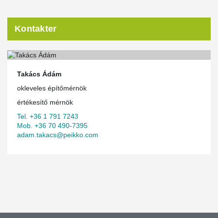
Kontakter
Takács Ádám
okleveles építőmérnök
értékesítő mérnök
Tel. +36 1 791 7243
Mob. +36 70 490-7395
adam.takacs@peikko.com