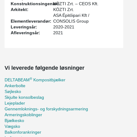
Konstruktionsingeniør:
KÖZTI Zrt. – CEOS Kft.
Arkitekt:
KÖZTI Zrt.
ASA Épitőipari Kft /
Elementleverandør:
CONSOLIS Group
Leveringsår:
2020-2021
Afleveringsår:
2021
Vi leverede følgende løsninger
®
DELTABEAM
Kompositbjælker
Ankerbolte
Søjlesko
Skjulte konsolbeslag
Lejeplader
Gennemloknings- og forskydningsarmering
Armeringskoblinger
Bjælkesko
Vægsko
Balkonforankringer