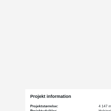
Projekt information
Projektstørrelse:
4 147 
Projektudvikler:
Helsingi