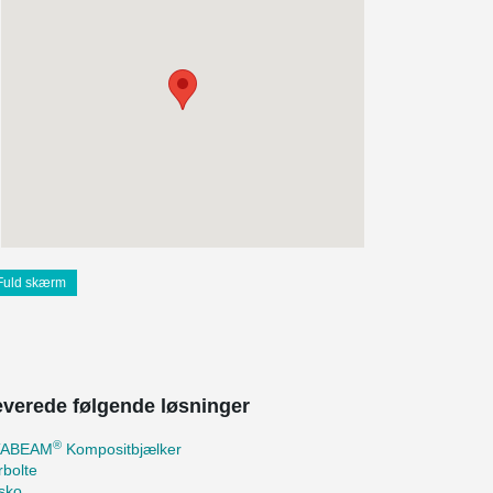
Fuld skærm
leverede følgende løsninger
®
TABEAM
Kompositbjælker
bolte
sko