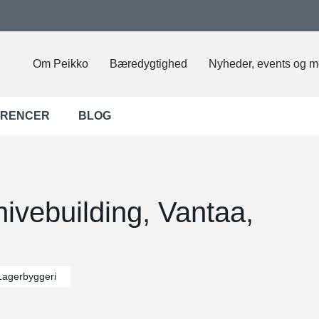
Om Peikko
Bæredygtighed
Nyheder, events og m
ERENCER
BLOG
ivebuilding, Vantaa,
Lagerbyggeri