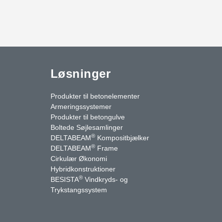
Løsninger
Produkter til betonelementer
Armeringssystemer
Produkter til betongulve
Boltede Søjlesamlinger
®
DELTABEAM
Kompositbjælker
®
DELTABEAM
Frame
Cirkulær Økonomi
Hybridkonstruktioner
®
BESISTA
Vindkryds- og
uTube
Kontakt os
Trykstangssystem