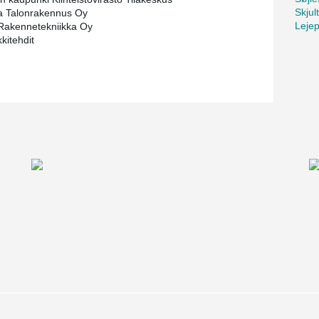
Skjul
a Talonrakennus Oy
Lejep
Rakennetekniikka Oy
kitehdit