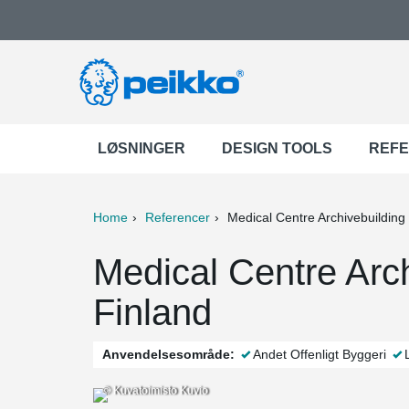
LØSNINGER
DESIGN TOOLS
REF
Home
Referencer
Medical Centre Archivebuilding
ter
Print
Mail
Medical Centre Arch
Finland
Anvendelsesområde:
Andet Offenligt Byggeri
© Kuvatoimisto Kuvio