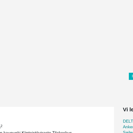
Vi 
DEL
2
Anker
m
Søjle
n kaupunki Kiinteistövirasto Tilakeskus