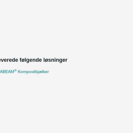
leverede følgende løsninger
®
TABEAM
Kompositbjælker