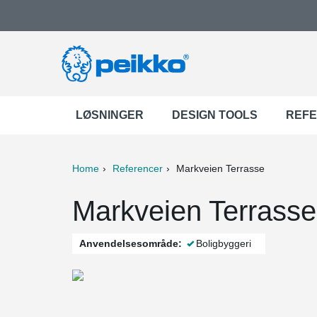
LØSNINGER
DESIGN TOOLS
REF
Home
Referencer
Markveien Terrasse
ter
Print
Mail
Markveien Terrasse
Anvendelsesområde:
Boligbyggeri