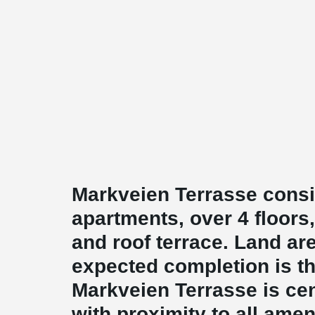
Markveien Terrasse consis
apartments, over 4 floors,
and roof terrace. Land ar
expected completion is th
Markveien Terrasse is cent
with proximity to all amen