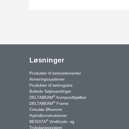
Løsninger
Produkter til betonelementer
Armeringssystemer
Produkter til betongulve
Boltede Søjlesamlinger
®
DELTABEAM
Kompositbjælker
®
DELTABEAM
Frame
Cirkulær Økonomi
Hybridkonstruktioner
®
BESISTA
Vindkryds- og
uTube
Kontakt os
Trykstangssystem