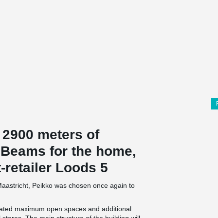
 2900 meters of
Beams for the home,
t-retailer Loods 5
 Maastricht, Peikko was chosen once again to
reated maximum open spaces and additional