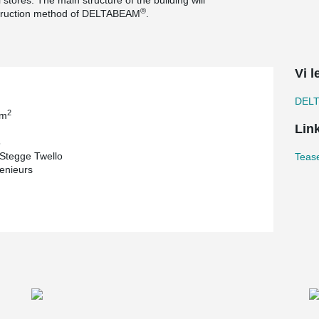
stores. The main structure of the building will
®
nstruction method of DELTABEAM
.
Vi 
DEL
2
 m
Lin
5
Stegge Twello
Teas
enieurs