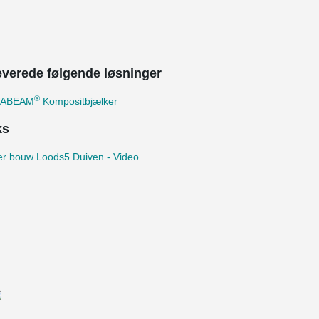
leverede følgende løsninger
®
TABEAM
Kompositbjælker
ks
er bouw Loods5 Duiven - Video