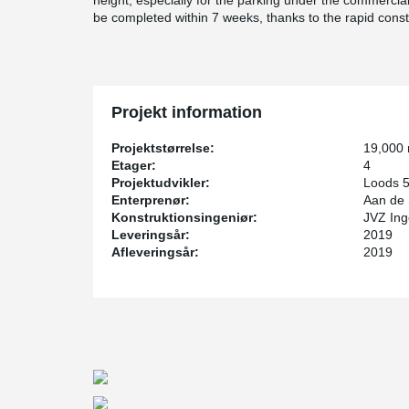
height, especially for the parking under the commercial 
be completed within 7 weeks, thanks to the rapid co
Projekt information
Projektstørrelse:
19,000
Etager:
4
Projektudvikler:
Loods 
Enterprenør:
Aan de 
Konstruktionsingeniør:
JVZ Ing
Leveringsår:
2019
Afleveringsår:
2019