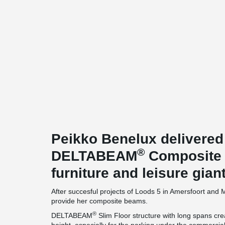
Peikko Benelux delivered
®
DELTABEAM
Composite 
furniture and leisure gian
After succesful projects of Loods 5 in Amersfoort and
provide her composite beams.
®
DELTABEAM
Slim Floor structure with long spans c