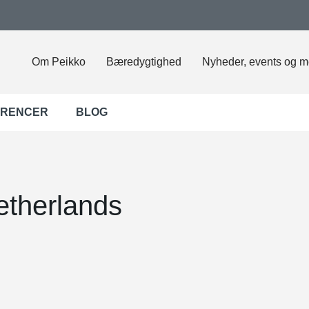
Om Peikko
Bæredygtighed
Nyheder, events og m
ERENCER
BLOG
etherlands