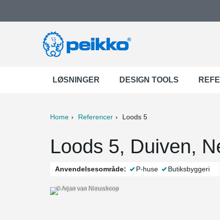
LØSNINGER
DESIGN TOOLS
REF
Home
Referencer
Loods 5
ter
Print
Mail
Loods 5, Duiven, N
Anvendelsesområde:
P-huse
Butiksbyggeri
© Arjan van Nieuwkoop