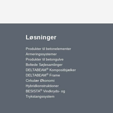
Løsninger
Produkter til betonelementer
Armeringssystemer
Produkter til betongulve
Boltede Søjlesamlinger
®
DELTABEAM
Kompositbjælker
®
DELTABEAM
Frame
Cirkulær Økonomi
Hybridkonstruktioner
®
BESISTA
Vindkryds- og
uTube
Kontakt os
Trykstangssystem