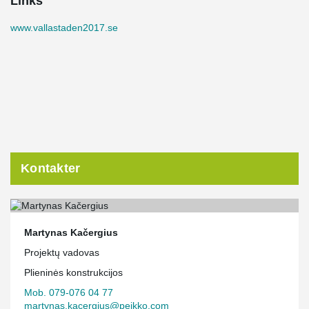
Links
www.vallastaden2017.se
Kontakter
Martynas Kačergius
Projektų vadovas
Plieninės konstrukcijos
Mob. 079-076 04 77
martynas.kacergius@peikko.com