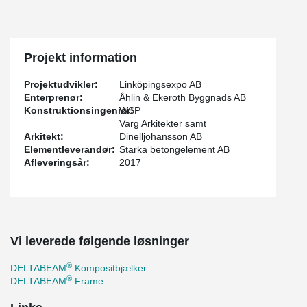
Projekt information
Projektudvikler:
Linköpingsexpo AB
Enterprenør:
Åhlin & Ekeroth Byggnads AB
Konstruktionsingeniør:
WSP
Varg Arkitekter samt
Arkitekt:
Dinelljohansson AB
Elementleverandør:
Starka betongelement AB
Afleveringsår:
2017
Vi leverede følgende løsninger
®
DELTABEAM
Kompositbjælker
®
DELTABEAM
Frame