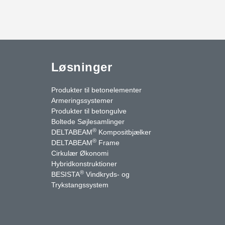
Løsninger
Produkter til betonelementer
Armeringssystemer
Produkter til betongulve
Boltede Søjlesamlinger
®
DELTABEAM
Kompositbjælker
®
DELTABEAM
Frame
Cirkulær Økonomi
Hybridkonstruktioner
®
BESISTA
Vindkryds- og
uTube
Kontakt os
Trykstangssystem