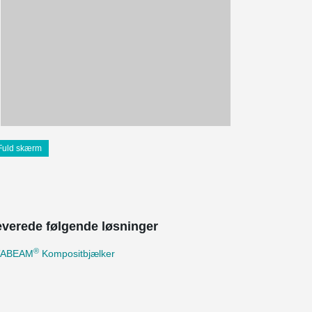
Fuld skærm
leverede følgende løsninger
®
TABEAM
Kompositbjælker