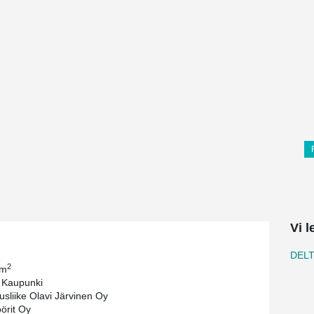
Vi 
DEL
2
 m
 Kaupunki
sliike Olavi Järvinen Oy
öörit Oy