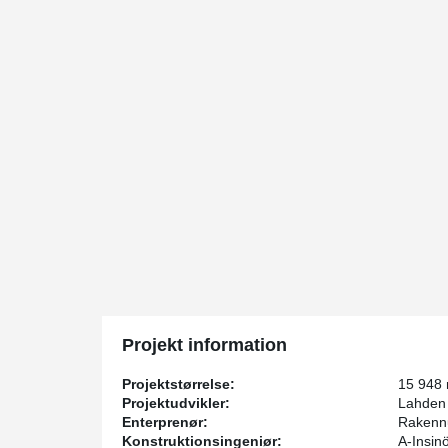
Projekt information
Projektstørrelse:
15 948
Projektudvikler:
Lahden
Enterprenør:
Rakennu
Konstruktionsingeniør:
A-Insin