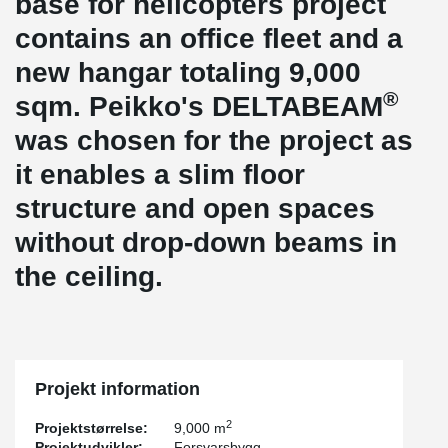
base for helicopters project
contains an office fleet and a
new hangar totaling 9,000
®
sqm. Peikko's DELTABEAM
was chosen for the project as
it enables a slim floor
structure and open spaces
without drop-down beams in
the ceiling.
Projekt information
2
Projektstørrelse:
9,000 m
Projektudvikler:
Forsvarsbygg