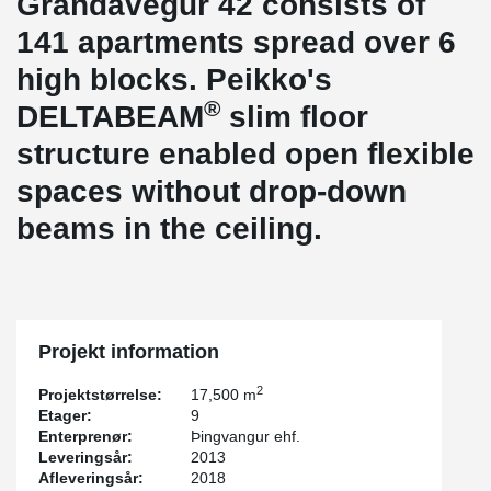
Grandavegur 42 consists of
141 apartments spread over 6
high blocks. Peikko's
®
DELTABEAM
slim floor
structure enabled open flexible
spaces without drop-down
beams in the ceiling.
Projekt information
2
Projektstørrelse:
17,500 m
Etager:
9
Enterprenør:
Þingvangur ehf.
Leveringsår:
2013
Afleveringsår:
2018