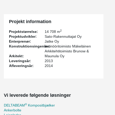
Projekt information
2
Projektstørrelse:
14 708 m
Projektudvikler:
Sato-Rakennuttajat Oy
Enterprenør:
Jatke Oy
Konstruktionsingeniør:
Insinööritoimisto Mäkeläinen
Arkkitehtitoimisto Brunow &
Arkitekt:
Maunula Oy
Leveringsår:
2013
Afleveringsår:
2014
Vi leverede følgende løsninger
®
DELTABEAM
Kompositbjælker
Ankerbolte