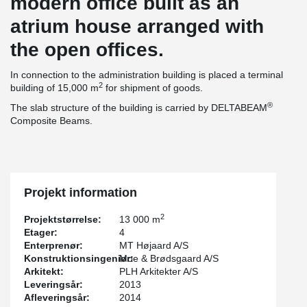
modern office built as an
atrium house arranged with
the open offices.
In connection to the administration building is placed a terminal
2
building of 15,000 m
for shipment of goods.
®
The slab structure of the building is carried by DELTABEAM
Composite Beams.
Projekt information
2
Projektstørrelse:
13 000 m
Etager:
4
Enterprenør:
MT Højaard A/S
Konstruktionsingeniør:
Moe & Brødsgaard A/S
Arkitekt:
PLH Arkitekter A/S
Leveringsår:
2013
Afleveringsår:
2014