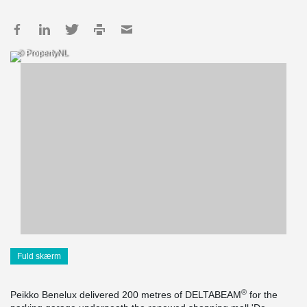
© PropertyNL
Fuld skærm
®
Peikko Benelux delivered 200 metres of DELTABEAM
for the