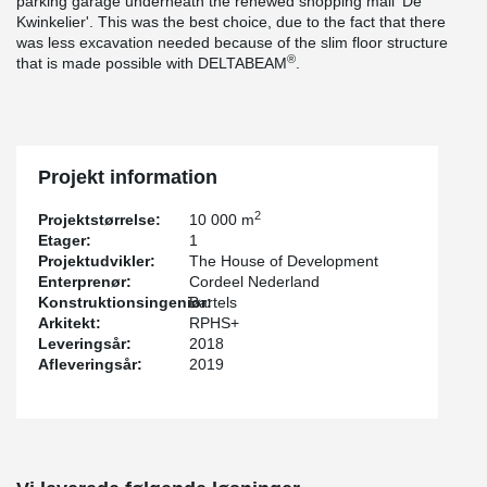
parking garage underneath the renewed shopping mall 'De
Kwinkelier'. This was the best choice, due to the fact that there
was less excavation needed because of the slim floor structure
®
that is made possible with DELTABEAM
.
Projekt information
2
Projektstørrelse:
10 000 m
Etager:
1
Projektudvikler:
The House of Development
Enterprenør:
Cordeel Nederland
Konstruktionsingeniør:
Bartels
Arkitekt:
RPHS+
Leveringsår:
2018
Afleveringsår:
2019