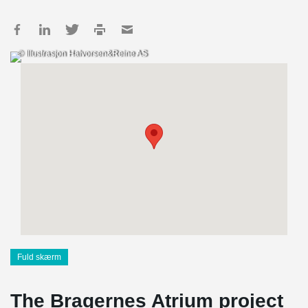
© Illustrasjon Halvorsen&Reine AS
Fuld skærm
The Bragernes Atrium project