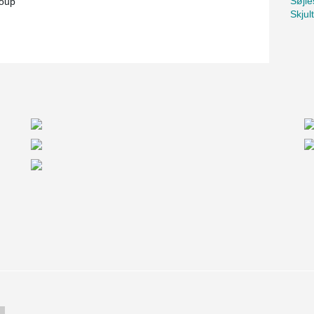
Søjle
oup
Skjul