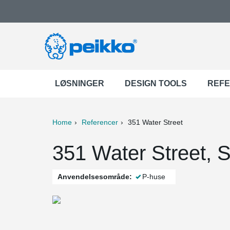
LØSNINGER
DESIGN TOOLS
REF
Home
Referencer
351 Water Street
ter
Print
Mail
351 Water Street, 
Anvendelsesområde:
P-huse