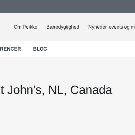
Om Peikko
Bæredygtighed
Nyheder, events og m
ERENCER
BLOG
St John's, NL, Canada