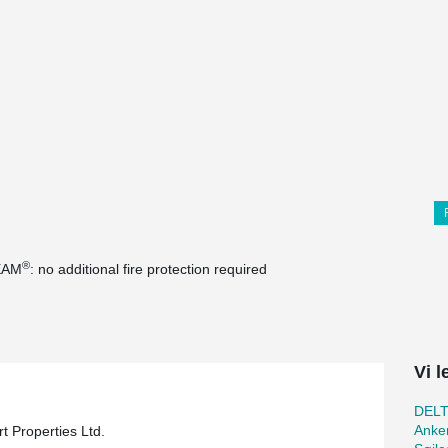
®
BEAM
: no additional fire protection required
Vi 
DEL
Anker
t Properties Ltd.