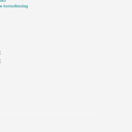
sko
te konsolbeslag