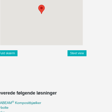
Fuld skærm
Steet view
leverede følgende løsninger
®
TABEAM
Kompositbjælker
bolte