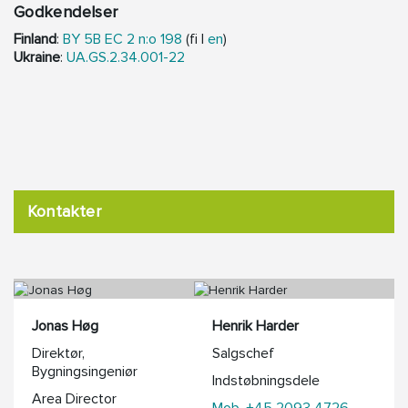
Godkendelser
Finland
:
BY 5B EC 2 n:o 198
(fi |
en
)
Ukraine
:
UA.GS.2.34.001-22
Kontakter
Jonas Høg
Henrik Harder
Direktør,
Salgschef
Bygningsingeniør
Indstøbningsdele
Area Director
Mob. +45 2093 4726