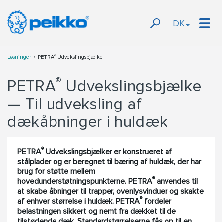
DK
®
Løsninger
PETRA
Udvekslingsbjælke
®
PETRA
Udvekslingsbjælke
— Til udveksling af
dækåbninger i huldæk
®
PETRA
Udvekslingsbjælker er konstrueret af
stålplader og er beregnet til bæring af huldæk, der har
brug for støtte mellem
®
hovedunderstøtningspunkterne. PETRA
anvendes til
at skabe åbninger til trapper, ovenlysvinduer og skakte
®
af enhver størrelse i huldæk. PETRA
fordeler
belastningen sikkert og nemt fra dækket til de
tilstødende dæk. Standardstørrelserne fås op til en