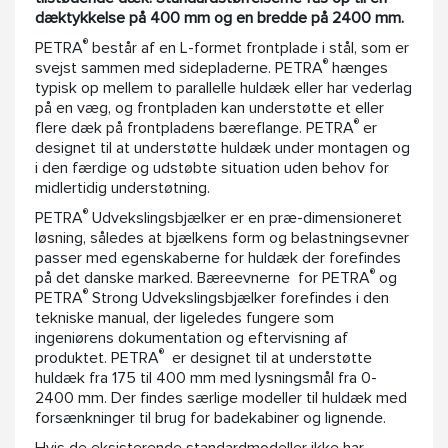
dæktykkelse på 400 mm og en bredde på 2400 mm.
®
PETRA
består af en L-formet frontplade i stål, som er
®
svejst sammen med sidepladerne. PETRA
hænges
typisk op mellem to parallelle huldæk eller har vederlag
på en væg, og frontpladen kan understøtte et eller
®
flere dæk på frontpladens bæreflange. PETRA
er
designet til at understøtte huldæk under montagen og
i den færdige og udstøbte situation uden behov for
midlertidig understøtning.
®
PETRA
Udvekslingsbjælker er en præ-dimensioneret
løsning, således at bjælkens form og belastningsevner
passer med egenskaberne for huldæk der forefindes
®
på det danske marked. Bæreevnerne for PETRA
og
®
PETRA
Strong Udvekslingsbjælker forefindes i den
tekniske manual, der ligeledes fungere som
ingeniørens dokumentation og eftervisning af
®
produktet. PETRA
er designet til at understøtte
huldæk fra 175 til 400 mm med lysningsmål fra 0-
2400 mm. Der findes særlige modeller til huldæk med
forsænkninger til brug for badekabiner og lignende.