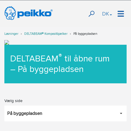
DK
Løsninger
DELTABEAM® Kompositbjælker
På byggepladsen
®
DELTABEAM
til åbne rum
– På byggepladsen
Vælg side
På byggepladsen