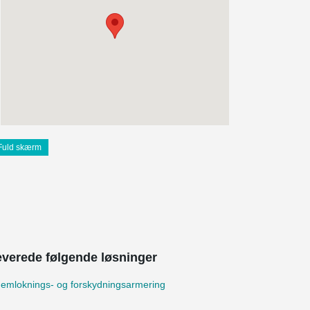
Fuld skærm
leverede følgende løsninger
emloknings- og forskydningsarmering