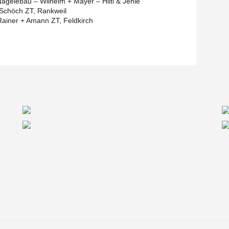
gelebau – Wilhelm + Mayer – Hilti & Jehle
 Schöch ZT, Rankweil
 Rainer + Amann ZT, Feldkirch