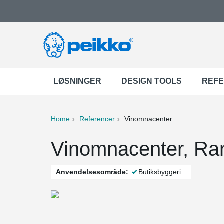
LØSNINGER
DESIGN TOOLS
REF
Home
Referencer
Vinomnacenter
ter
Print
Mail
Vinomnacenter, Ran
Anvendelsesområde:
Butiksbyggeri