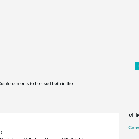
inforcements to be used both in the
Vi 
Genn
2
m