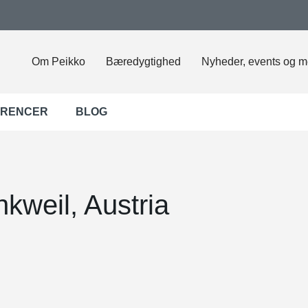
Om Peikko
Bæredygtighed
Nyheder, events og m
ERENCER
BLOG
kweil, Austria