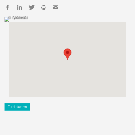
© Tykkimäki
Fuld skærm