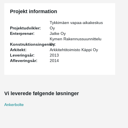
Projekt information
Tykkimäen vapaa-aikakeskus
Projektudvikler:
Oy
Enterprenør:
Jatke Oy
Kymen Rakennussuunnittelu
Konstruktionsingeniør:
Oy
Arkitekt:
Arkkitehtitoimisto Käppi Oy
Leveringsår:
2013
Afleveringsår:
2014
Vi leverede følgende løsninger
Ankerbolte