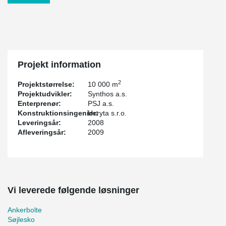
Projekt information
2
Projektstørrelse:
10 000 m
Projektudvikler:
Synthos a.s.
Enterprenør:
PSJ a.s.
Konstruktionsingeniør:
Huryta s.r.o.
Leveringsår:
2008
Afleveringsår:
2009
Vi leverede følgende løsninger
Ankerbolte
Søjlesko