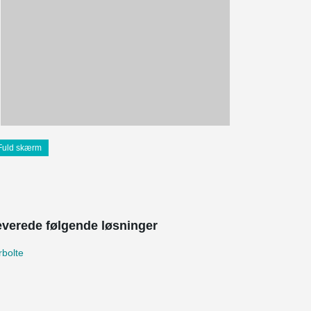
Fuld skærm
leverede følgende løsninger
bolte