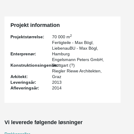
Projekt information
2
Projektstørrelse:
70 000 m
Fertigteile - Max Bögl,
LiebenauBU - Max Bögl,
Enterprenør:
Hamburg
Engelsmann Peters GmbH,
Konstruktionsingeniør:
Stuttgart (?)
Riegler Riewe Architekten,
Arkitekt:
Graz
Leveringsår:
2013
Afleveringsår:
2014
Vi leverede følgende løsninger