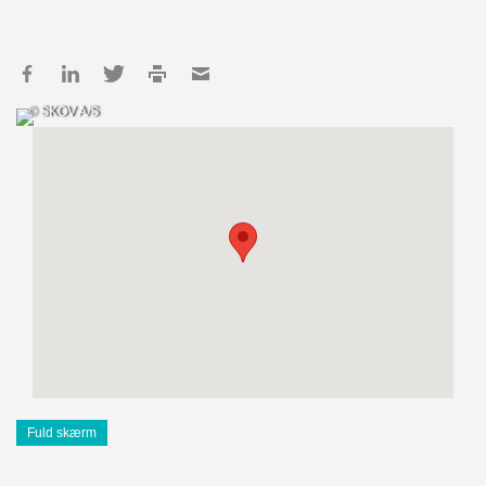
© SKOV A/S
Fuld skærm