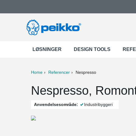
LØSNINGER
DESIGN TOOLS
REF
Home
Referencer
Nespresso
ter
Print
Mail
Nespresso, Romont
Anvendelsesområde:
Industribyggeri