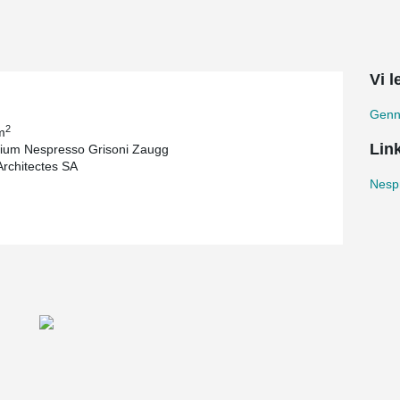
Vi 
Genn
2
m
Lin
ium Nespresso Grisoni Zaugg
Architectes SA
Nespr