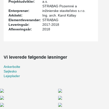
Projektudvikler:
a.s.
STRABAG Pozemné a
Enterprenør:
inžinierske staviteľstvo s.r.o.
Arkitekt:
Ing. arch. Karol Kállay
Elementleverandør:
STRABAG
Leveringsår:
2017-2018
Afleveringsår:
2018
Vi leverede følgende løsninger
Ankerbolte
Søjlesko
Lejeplader