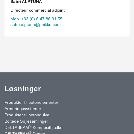
Sabri ALPTUNA
Directeur commercial adjoint
Mob. +33 (0) 6 47 86 91 55
sabri.alptuna@peikko.com
Løsninger
Produkter til betonelementer
Armeringssystemer
Produkter til betongulve
Boltede Søjlesamlinger
®
DELTABEAM
Kompositbjælker
®
DELTABEAM
Frame