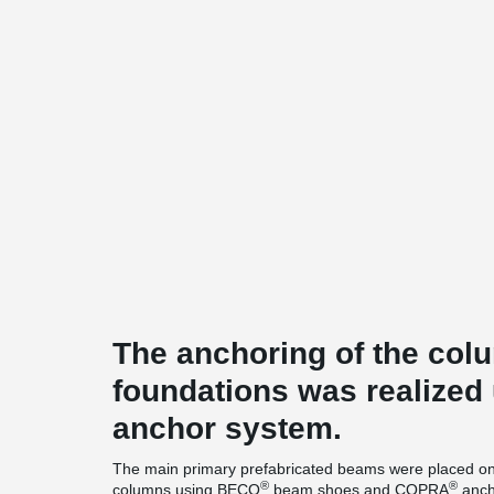
The anchoring of the col
foundations was realized
anchor system.
The main primary prefabricated beams were placed on
®
®
columns using BECO
beam shoes and COPRA
anch