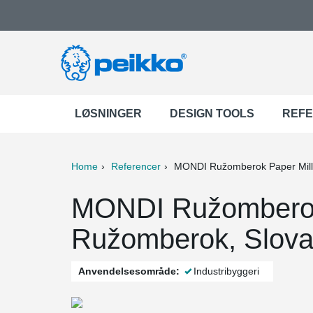
LØSNINGER
DESIGN TOOLS
REF
Home
Referencer
MONDI Ružomberok Paper Mill
ter
Print
Mail
MONDI Ružomberok 
Ružomberok, Slova
Anvendelsesområde:
Industribyggeri