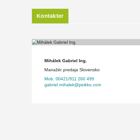
Kontakter
Mihálek Gabriel Ing.
Manažér predaja Slovensko
Mob. 00421/911 260 499
gabriel.mihalek@peikko.com