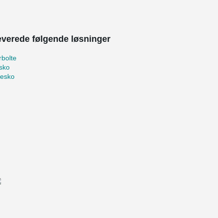
leverede følgende løsninger
bolte
sko
kesko