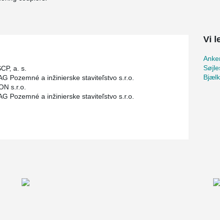
Vi 
Anker
Søjle
CP, a. s.
Bjæl
 Pozemné a inžinierske staviteľstvo s.r.o.
N s.r.o.
 Pozemné a inžinierske staviteľstvo s.r.o.