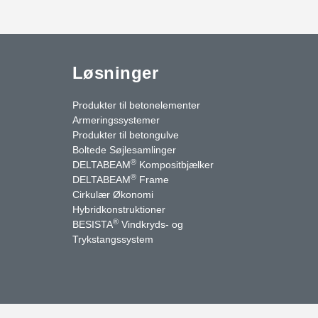
Løsninger
Produkter til betonelementer
Armeringssystemer
Produkter til betongulve
Boltede Søjlesamlinger
®
DELTABEAM
Kompositbjælker
®
DELTABEAM
Frame
Cirkulær Økonomi
Hybridkonstruktioner
®
BESISTA
Vindkryds- og
uTube
Kontakt os
Trykstangssystem