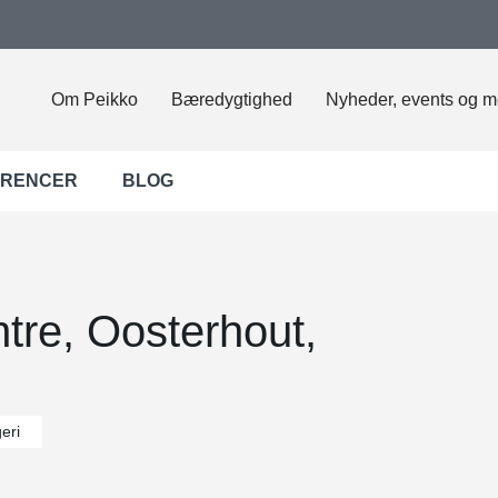
Om Peikko
Bæredygtighed
Nyheder, events og m
ERENCER
BLOG
ntre, Oosterhout,
eri