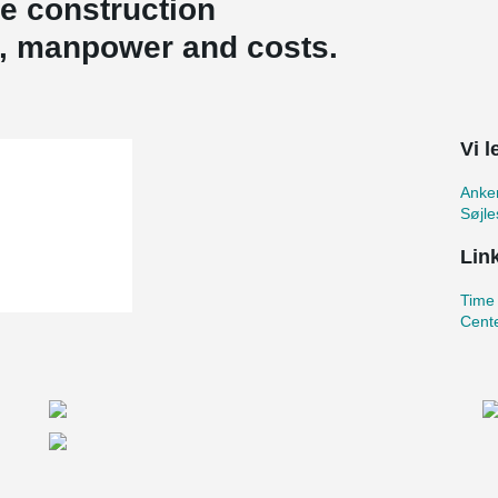
he construction
e, manpower and costs.
Vi 
Anker
Søjle
Lin
Time 
Cent