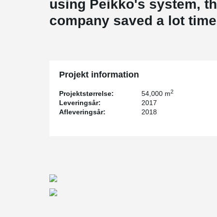
using Peikko's system, t
company saved a lot tim
Projekt information
2
Projektstørrelse:
54,000 m
Leveringsår:
2017
Afleveringsår:
2018