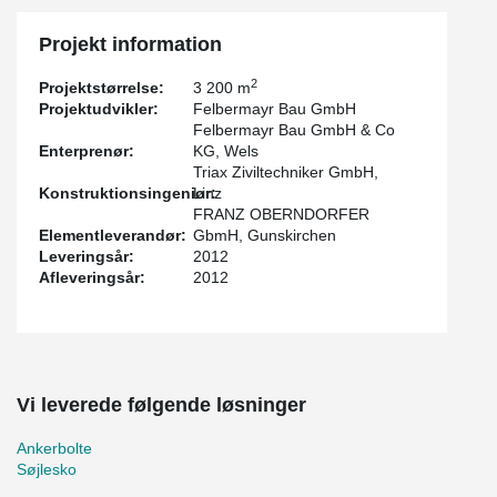
Projekt information
2
Projektstørrelse:
3 200 m
Projektudvikler:
Felbermayr Bau GmbH
Felbermayr Bau GmbH & Co
Enterprenør:
KG, Wels
Triax Ziviltechniker GmbH,
Konstruktionsingeniør:
Linz
FRANZ OBERNDORFER
Elementleverandør:
GbmH, Gunskirchen
Leveringsår:
2012
Afleveringsår:
2012
Vi leverede følgende løsninger
Ankerbolte
Søjlesko