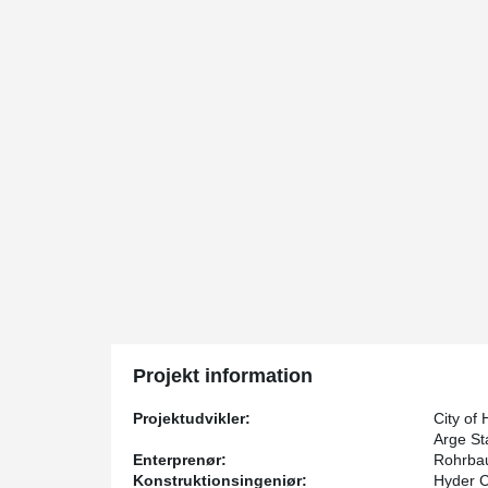
Projekt information
Projektudvikler:
City of 
Arge S
Enterprenør:
Rohrba
Konstruktionsingeniør:
Hyder 