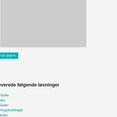
Fuld skærm
leverede følgende løsninger
bolte
sko
lader
ringskoblinger
kesko