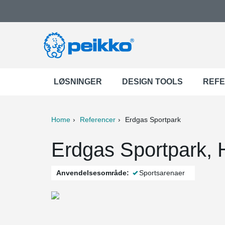
LØSNINGER
DESIGN TOOLS
REF
Home
Referencer
Erdgas Sportpark
ter
Print
Mail
Erdgas Sportpark, 
Anvendelsesområde:
Sportsarenaer