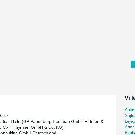
Vi 
Anker
Søjle
Halle
Lejep
tadion Halle (GP Papenburg Hochbau GmbH + Beton &
Arme
u C.-F. Thymian GmbH & Co. KG)
Bjæl
Consulting GmbH Deutschland