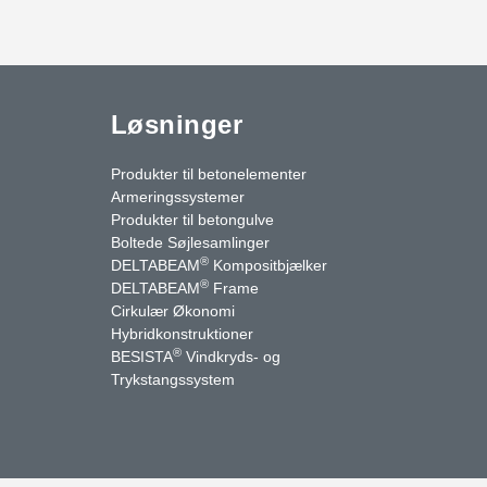
Løsninger
Produkter til betonelementer
Armeringssystemer
Produkter til betongulve
Boltede Søjlesamlinger
®
DELTABEAM
Kompositbjælker
®
DELTABEAM
Frame
Cirkulær Økonomi
Hybridkonstruktioner
®
BESISTA
Vindkryds- og
uTube
Kontakt os
Trykstangssystem