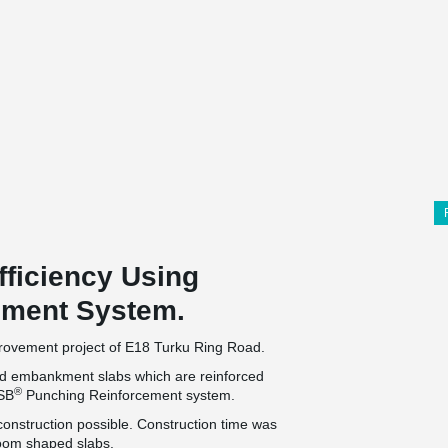
fficiency Using
ement System.
mprovement project of E18 Turku Ring Road.
rted embankment slabs which are reinforced
®
PSB
Punching Reinforcement system.
construction possible. Construction time was
room shaped slabs.