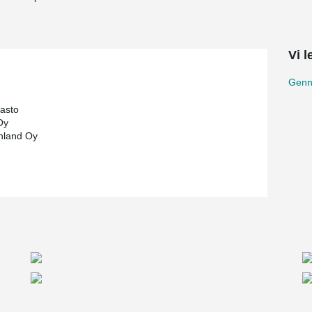
Vi 
Genn
rasto
Oy
nland Oy