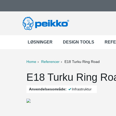
LØSNINGER
DESIGN TOOLS
REF
Home
Referencer
E18 Turku Ring Road
ter
Print
Mail
E18 Turku Ring Roa
Anvendelsesområde:
Infrastruktur