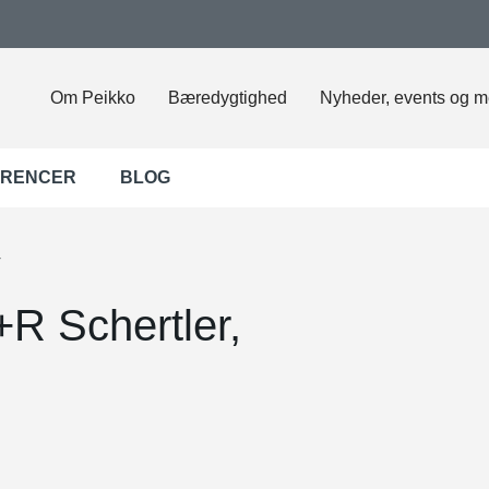
Om Peikko
Bæredygtighed
Nyheder, events og m
ERENCER
BLOG
r
+R Schertler,