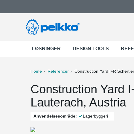
LØSNINGER
DESIGN TOOLS
REF
Home
Referencer
Construction Yard I+R Schertle
ter
Print
Mail
Construction Yard I
Lauterach, Austria
Anvendelsesområde:
Lagerbyggeri