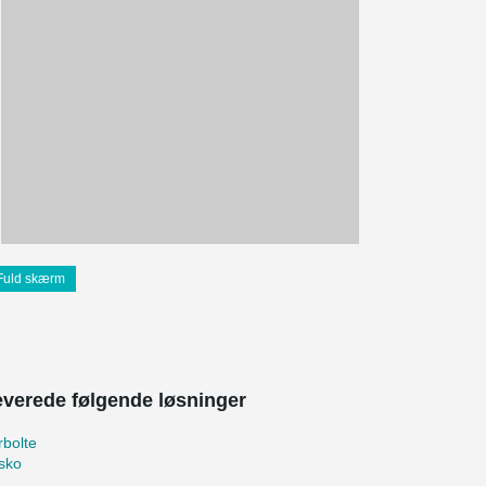
Fuld skærm
leverede følgende løsninger
bolte
sko