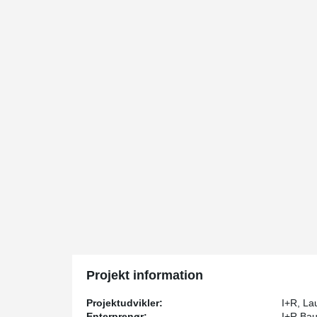
Projekt information
Projektudvikler:
I+R, La
Enterprenør:
I+R Bau