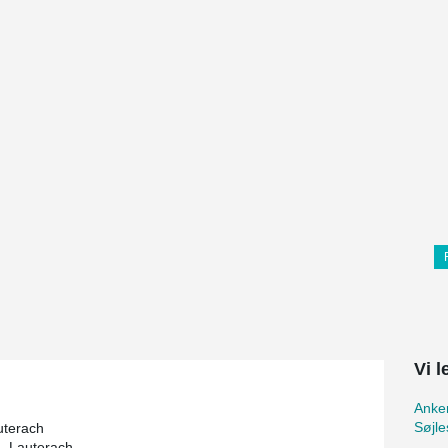
Vi 
Anker
Søjle
uterach
, Lauterach